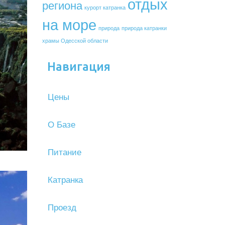
отдых
региона
курорт катранка
на море
природа
природа катранки
храмы Одесской области
Навигация
Цены
О Базе
Питание
Катранка
Проезд