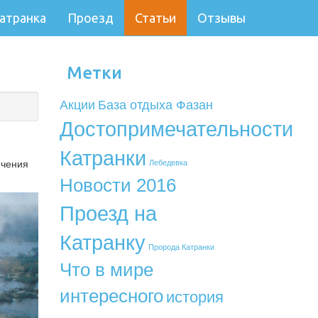
атранка
Проезд
Статьи
Отзывы
+38 (066) 330-29-03
Метки
Акции
База отдыха Фазан
Достопримечательности
Катранки
ечения
Лебедевка
Новости 2016
Проезд на
Катранку
Пророда Катранки
Что в мире
интересного
история