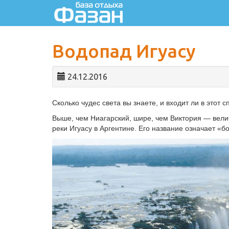
Отдых на черном море
Водопад Игуасу
24.12.2016
Сколько чудес света вы знаете, и входит ли в этот 
Выше, чем Ниагарский, шире, чем Виктория — вели
реки Игуасу в Аргентине. Его название означает «б