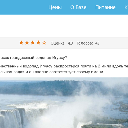
Цены
О Базе
Питание
К
+38 (067) 557-45-43
Оценка:
4.3
Голосов:
43
список грандиозный водопад Игуасу?
чественный водопад Игуасу распростерся почти на 2 мили вдоль т
ольшая вода» и он вполне соответствует своему имени.